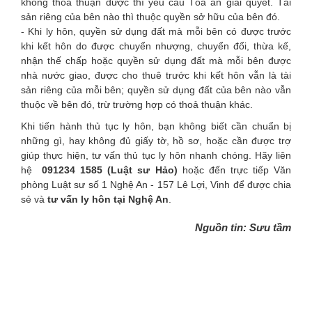
không thỏa thuận được thì yêu cầu Tòa án giải quyết. Tài
sản riêng của bên nào thì thuộc quyền sở hữu của bên đó.
- Khi ly hôn, quyền sử dụng đất mà mỗi bên có được trước
khi kết hôn do được chuyển nhượng, chuyển đổi, thừa kế,
nhận thế chấp hoặc quyền sử dụng đất mà mỗi bên được
nhà nước giao, được cho thuê trước khi kết hôn vẫn là tài
sản riêng của mỗi bên; quyền sử dụng đất của bên nào vẫn
thuộc về bên đó, trừ trường hợp có thoả thuận khác.
Khi tiến hành thủ tục ly hôn, bạn không biết cần chuẩn bị
những gì, hay không đủ giấy tờ, hồ sơ, hoặc cần được trợ
giúp thực hiện, tư vấn thủ tục ly hôn nhanh chóng. Hãy liên
hệ
091234 1585 (Luật sư Hảo)
hoặc đến trực tiếp Văn
phòng Luật sư số 1 Nghệ An - 157 Lê Lợi, Vinh để được chia
sẻ và
tư vấn ly hôn tại Nghệ An
.
Nguồn tin: Sưu tầm
VĂN PHÒNG LUẬT SƯ SỐ 1 NGHỆ AN
Địa chỉ: số 44, đường Ngư Hải, phường Thành
Online: 2