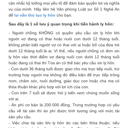
cân nhắc kỹ lưỡng mọi yếu tố để đảm bảo quyền lợi và nghĩa
vụ của mình. Hãy liên hệ Văn phòng Luật sư Số 1 Nghệ An
để
tư vấn thủ tục ly hôn
cho bạn.
Sau đây là 1 số lưu ý quan trọng khi tiến hành ly hôn:
- Người chồng KHÔNG có quyền yêu cầu xin ly hôn khi
người vợ đang có thai hoặc nuôi con dưới 12 tháng tuổi,
không phân biệt người vợ có thai với ai hoặc bố của đứa trẻ
dưới 12 tháng tuổi là ai. Vì thế, nếu người chồng có đơn xin
ly hôn vào thời điểm vợ đang nuôi con dưới 12 tháng tuổi
hoặc đang có thai thì Tòa án có thể bác yêu cầu xin ly hôn.
- Con dưới 36 tháng tuổi được giao cho mẹ trực tiếp nuôi, trừ
trường hợp người mẹ không đủ điều kiện để trực tiếp trông
nom, chăm sóc, nuôi dưỡng, giáo dục con hoặc cha mẹ có
thỏa thuận khác phù hợp với lợi ích của con.
- Con trên 7 tuổi sẽ được hỏi ý kiến xem chúng muốn sống
với ai.
- Án phí cơ bản là 200.000 đồng; Trong trường hợp có yêu
cầu về tài sản thì án phí được tính tương ứng với mức tài
sản yêu cầu.
- Việc chia tài sản khi ly hôn do các bên thỏa thuận; nếu