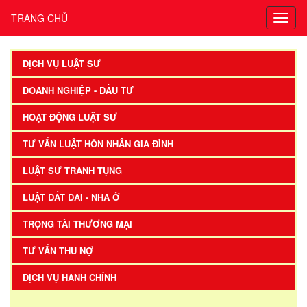
TRANG CHỦ
DỊCH VỤ LUẬT SƯ
DOANH NGHIỆP - ĐẦU TƯ
HOẠT ĐỘNG LUẬT SƯ
TƯ VẤN LUẬT HÔN NHÂN GIA ĐÌNH
LUẬT SƯ TRANH TỤNG
LUẬT ĐẤT ĐAI - NHÀ Ở
TRỌNG TÀI THƯƠNG MẠI
TƯ VẤN THU NỢ
DỊCH VỤ HÀNH CHÍNH