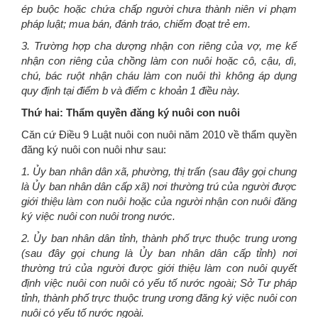
ép buộc hoặc chứa chấp người chưa thành niên vi phạm
pháp luật; mua bán, đánh tráo, chiếm đoạt trẻ em.
3. Trường hợp cha dượng nhận con riêng của vợ, mẹ kế
nhận con riêng của chồng làm con nuôi hoặc cô, cậu, dì,
chú, bác ruột nhận cháu làm con nuôi thì không áp dụng
quy định tại điểm b và điểm c khoản 1 điều này.
Thứ hai: Thẩm quyền đăng ký nuôi con nuôi
Căn cứ Điều 9 Luật nuôi con nuôi năm 2010 về thẩm quyền
đăng ký nuôi con nuôi như sau:
1. Ủy ban nhân dân xã, phường, thị trấn (sau đây gọi chung
là Ủy ban nhân dân cấp xã) nơi thường trú của người được
giới thiệu làm con nuôi hoặc của người nhận con nuôi đăng
ký việc nuôi con nuôi trong nước.
2. Ủy ban nhân dân tỉnh, thành phố trực thuộc trung ương
(sau đây gọi chung là Ủy ban nhân dân cấp tỉnh) nơi
thường trú của người được giới thiệu làm con nuôi quyết
định việc nuôi con nuôi có yếu tố nước ngoài; Sở Tư pháp
tỉnh, thành phố trực thuộc trung ương đăng ký việc nuôi con
nuôi có yếu tố nước ngoài.