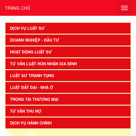
TRANG CHỦ
DỊCH VỤ LUẬT SƯ
DOANH NGHIỆP - ĐẦU TƯ
HOẠT ĐỘNG LUẬT SƯ
TƯ VẤN LUẬT HÔN NHÂN GIA ĐÌNH
LUẬT SƯ TRANH TỤNG
LUẬT ĐẤT ĐAI - NHÀ Ở
TRỌNG TÀI THƯƠNG MẠI
TƯ VẤN THU NỢ
DỊCH VỤ HÀNH CHÍNH