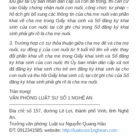
lưu giữ tại Ủy ban nhân dân cấp xã còn để trống, thì căn cứ
vào Giấy chứng nhận nuôi con nuôi, công chức tư pháp –
hộ tịch ghi bổ sung các thông tin của cha mẹ nuôi vào phần
khai về cha mẹ trong Giấy khai sinh và Sổ đăng ký khai
sinh của con nuôi; tại cột ghi chú trong Sổ đăng ký khai
sinh phải ghi rõ là cha mẹ nuôi.
3. Trường hợp có sự thỏa thuận giữa cha mẹ đẻ và cha mẹ
nuôi, sự đồng ý của con nuôi từ 9 tuổi trở lên về việc thay
đổi phần khai về cha mẹ trong Giấy khai sinh và Sổ đăng
ký khai sinh của con nuôi; thì Ủy ban nhân dân cấp xã nơi
đã đăng ký khai sinh cho trẻ em đăng ký khai sinh lại cho
con nuôi và thu hồi Giấy khai sinh cũ; tại cột ghi chú của Sổ
đăng ký khai sinh phải ghi rõ là cha mẹ nuôi.
Trân trọng!
VĂN PHÒNG LUẬT SƯ SỐ 1 NGHỆ AN
-----------------------------------------------------------
Địa chỉ: số 157, đường Lê Lợi, thành phố Vinh, tỉnh Nghệ
An.
Trưởng văn phòng: Luật sư Nguyễn Quang Hảo
ĐT: 0912341585; website:
http://luatsuso1nghean.com