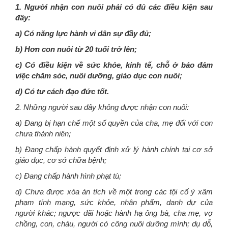
1. Người nhận con nuôi phải có đủ các điều kiện sau
đây:
a) Có năng lực hành vi dân sự đầy đủ;
b) Hơn con nuôi từ 20 tuổi trở lên;
c) Có điều kiện về sức khỏe, kinh tế, chỗ ở bảo đảm
việc chăm sóc, nuôi dưỡng, giáo dục con nuôi;
d) Có tư cách đạo đức tốt.
2. Những người sau đây không được nhận con nuôi:
a) Đang bị hạn chế một số quyền của cha, mẹ đối với con
chưa thành niên;
b) Đang chấp hành quyết định xử lý hành chính tại cơ sở
giáo dục, cơ sở chữa bệnh;
c) Đang chấp hành hình phạt tù;
d) Chưa được xóa án tích về một trong các tội cố ý xâm
phạm tính mạng, sức khỏe, nhân phẩm, danh dự của
người khác; ngược đãi hoặc hành hạ ông bà, cha mẹ, vợ
chồng, con, cháu, người có công nuôi dưỡng mình; dụ dỗ,