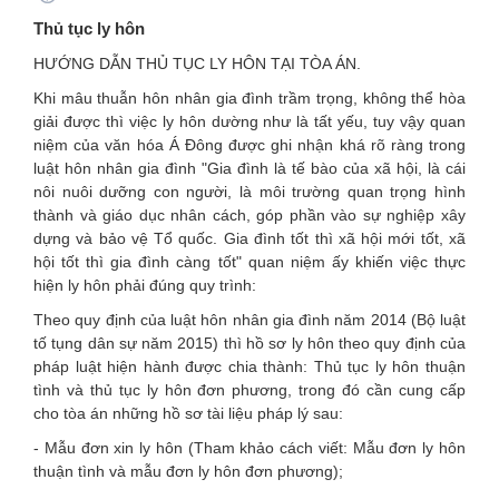
Thủ tục ly hôn
HƯỚNG DẪN THỦ TỤC LY HÔN TẠI TÒA ÁN.
Khi mâu thuẫn hôn nhân gia đình trầm trọng, không thể hòa
giải được thì việc ly hôn dường như là tất yếu, tuy vậy quan
niệm của văn hóa Á Đông được ghi nhận khá rõ ràng trong
luật hôn nhân gia đình "Gia đình là tế bào của xã hội, là cái
nôi nuôi dưỡng con người, là môi trường quan trọng hình
thành và giáo dục nhân cách, góp phần vào sự nghiệp xây
dựng và bảo vệ Tổ quốc. Gia đình tốt thì xã hội mới tốt, xã
hội tốt thì gia đình càng tốt" quan niệm ấy khiến việc thực
hiện ly hôn phải đúng quy trình:
Theo quy định của luật hôn nhân gia đình năm 2014 (Bộ luật
tố tụng dân sự năm 2015) thì hồ sơ ly hôn theo quy định của
pháp luật hiện hành được chia thành: Thủ tục ly hôn thuận
tình và thủ tục ly hôn đơn phương, trong đó cần cung cấp
cho tòa án những hồ sơ tài liệu pháp lý sau:
- Mẫu đơn xin ly hôn (Tham khảo cách viết: Mẫu đơn ly hôn
thuận tình và mẫu đơn ly hôn đơn phương);