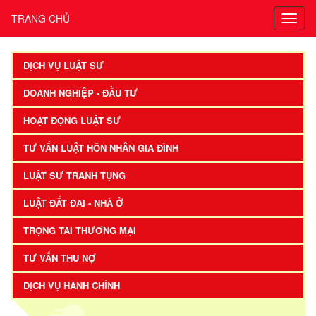
TRANG CHỦ
DỊCH VỤ LUẬT SƯ
DOANH NGHIỆP - ĐẦU TƯ
HOẠT ĐỘNG LUẬT SƯ
TƯ VẤN LUẬT HÔN NHÂN GIA ĐÌNH
LUẬT SƯ TRANH TỤNG
LUẬT ĐẤT ĐAI - NHÀ Ở
TRỌNG TÀI THƯƠNG MẠI
TƯ VẤN THU NỢ
DỊCH VỤ HÀNH CHÍNH