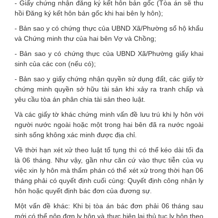
- Giấy chứng nhận đăng ký kết hôn bản gốc (Tòa án sẽ thu
hồi Đăng ký kết hôn bản gốc khi hai bên ly hôn);
- Bản sao y có chứng thực của UBND Xã/Phường sổ hộ khẩu
và Chứng minh thư của hai bên Vợ và Chồng;
- Bản sao y có chứng thực của UBND Xã/Phường giấy khai
sinh của các con (nếu có);
- Bản sao y giấy chứng nhận quyền sử dụng đất, các giấy tờ
chứng minh quyền sở hữu tài sản khi xảy ra tranh chấp và
yêu cầu tòa án phân chia tài sản theo luật.
Và các giấy tờ khác chứng minh vấn đề lưu trú khi ly hôn với
người nước ngoài hoặc một trong hai bên đã ra nước ngoài
sinh sống không xác minh được địa chỉ.
Về thời hạn xét xử theo luật tố tụng thì có thể kéo dài tối đa
là 06 tháng. Như vậy, gần như căn cứ vào thực tiễn của vụ
việc xin ly hôn mà thẩm phán có thể xét xử trong thời hạn 06
tháng phải có quyết định cuối cùng: Quyết định công nhận ly
hôn hoặc quyết định bác đơn của đương sự.
Một vấn đề khác: Khi bị tòa án bác đơn phải 06 tháng sau
mới có thể nộp đơn ly hôn và thực hiện lại thủ tục ly hôn theo