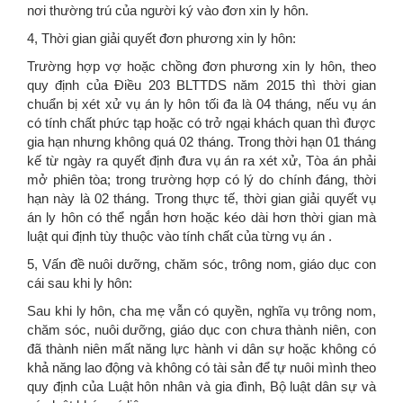
nơi thường trú của người ký vào đơn xin ly hôn.
4, Thời gian giải quyết đơn phương xin ly hôn:
Trường hợp vợ hoặc chồng đơn phương xin ly hôn, theo
quy định của Điều 203 BLTTDS năm 2015 thì thời gian
chuẩn bị xét xử vụ án ly hôn tối đa là 04 tháng, nếu vụ án
có tính chất phức tạp hoặc có trở ngại khách quan thì được
gia hạn nhưng không quá 02 tháng. Trong thời hạn 01 tháng
kế từ ngày ra quyết định đưa vụ án ra xét xử, Tòa án phải
mở phiên tòa; trong trường hợp có lý do chính đáng, thời
hạn này là 02 tháng. Trong thực tế, thời gian giải quyết vụ
án ly hôn có thể ngắn hơn hoặc kéo dài hơn thời gian mà
luật qui định tùy thuộc vào tính chất của từng vụ án .
5, Vấn đề nuôi dưỡng, chăm sóc, trông nom, giáo dục con
cái sau khi ly hôn:
Sau khi ly hôn, cha mẹ vẫn có quyền, nghĩa vụ trông nom,
chăm sóc, nuôi dưỡng, giáo dục con chưa thành niên, con
đã thành niên mất năng lực hành vi dân sự hoặc không có
khả năng lao động và không có tài sản để tự nuôi mình theo
quy định của Luật hôn nhân và gia đình, Bộ luật dân sự và