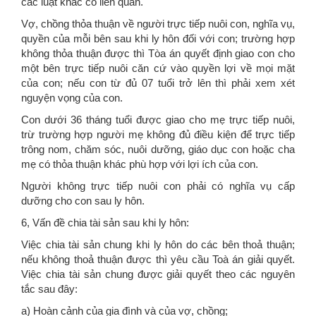
các luật khác có liên quan.
Vợ, chồng thỏa thuận về người trực tiếp nuôi con, nghĩa vụ,
quyền của mỗi bên sau khi ly hôn đối với con; trường hợp
không thỏa thuận được thì Tòa án quyết định giao con cho
một bên trực tiếp nuôi căn cứ vào quyền lợi về mọi mặt
của con; nếu con từ đủ 07 tuổi trở lên thì phải xem xét
nguyện vọng của con.
Con dưới 36 tháng tuổi được giao cho mẹ trực tiếp nuôi,
trừ trường hợp người mẹ không đủ điều kiện để trực tiếp
trông nom, chăm sóc, nuôi dưỡng, giáo dục con hoặc cha
mẹ có thỏa thuận khác phù hợp với lợi ích của con.
Người không trực tiếp nuôi con phải có nghĩa vụ cấp
dưỡng cho con sau ly hôn.
6, Vấn đề chia tài sản sau khi ly hôn:
Việc chia tài sản chung khi ly hôn do các bên thoả thuận;
nếu không thoả thuận được thì yêu cầu Toà án giải quyết.
Việc chia tài sản chung được giải quyết theo các nguyên
tắc sau đây:
a) Hoàn cảnh của gia đình và của vợ, chồng;