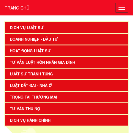
TRANG CHỦ
DỊCH VỤ LUẬT SƯ
DOANH NGHIỆP - ĐẦU TƯ
HOẠT ĐỘNG LUẬT SƯ
TƯ VẤN LUẬT HÔN NHÂN GIA ĐÌNH
LUẬT SƯ TRANH TỤNG
LUẬT ĐẤT ĐAI - NHÀ Ở
TRỌNG TÀI THƯƠNG MẠI
TƯ VẤN THU NỢ
DỊCH VỤ HÀNH CHÍNH