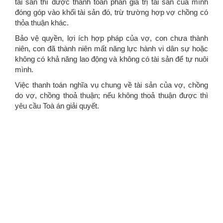
tài sản thì được thanh toán phần giá trị tài sản của mình
đóng góp vào khối tài sản đó, trừ trường hợp vợ chồng có
thỏa thuận khác.
Bảo vệ quyền, lợi ích hợp pháp của vợ, con chưa thành
niên, con đã thành niên mất năng lực hành vi dân sự hoặc
không có khả năng lao động và không có tài sản để tự nuôi
mình.
Việc thanh toán nghĩa vụ chung về tài sản của vợ, chồng
do vợ, chồng thoả thuận; nếu không thoả thuận được thì
yêu cầu Toà án giải quyết.
Nguồn tin: VPLSS1
VĂN PHÒNG LUẬT SƯ SỐ 1 NGHỆ AN